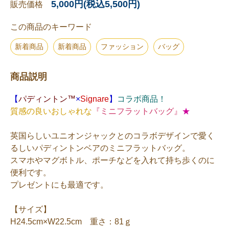
5,000円(税込5,500円)
販売価格
この商品のキーワード
新着商品
新着商品
ファッション
バッグ
商品説明
【
パディントン™
×
Signare
】
コラボ商品！
質感の良いおしゃれな
『ミニフラットバッグ』
★
英国らしいユニオンジャックとのコラボデザインで愛く
るしいパディントンベアのミニフラットバッグ。
スマホやマグボトル、ポーチなどを入れて持ち歩くのに
便利です。
プレゼントにも最適です。
【サイズ】
H24.5cm×W22.5cm 重さ：81ｇ