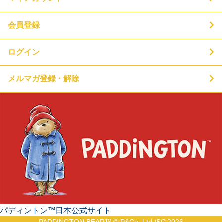
会員登録
ログイン
メルマガ登録・解除
パディントン™日本公式サイト
PADDINGTON BEAR™ © P&Co. Ltd./SC 2026