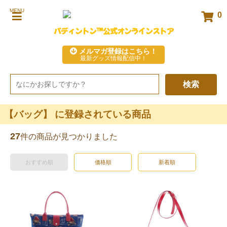
MENU
0
パディントン™公式オンラインストア
メルマガ登録はこちら！
最新グッズ情報配信中！
検索
【バッグ】 に登録されている商品
27
件の商品が見つかりました
おすすめ順
価格順
新着順