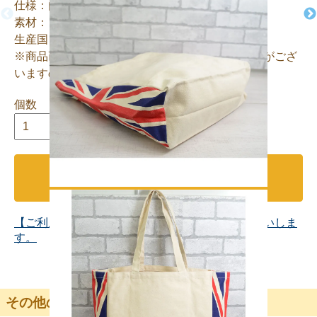
仕様：内側ポケット×1
素材：コットン
生産国：インド
※商品画像と実物では多少色味に違いがある場合がござ
いますので予めご了承下さい。
個数
カートに入れる
【ご利用・返品規約】ご注文前に必ずご確認お願いしま
す。
その他の詳細情報