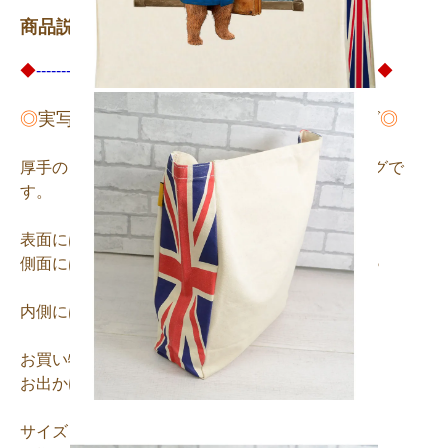
商品説明
◆
-------
◆
-------
◆
-------
◆
-------
◆
-------
◆
-------
◆
-------
◆
◎
実写映画版パディントン™のトートバッグ
◎
厚手のコットンを使用したおしゃれなトートバッグで
す。
表面にはビッグベンに佇むパディントン™。
側面にはユニオンジャックのコントラストが素敵♪
内側には便利なポケット付き☆
お買い物やサブバッグ、
お出かけのお供にぴったり♪
サイズ：W34×H40×D12ｃｍ