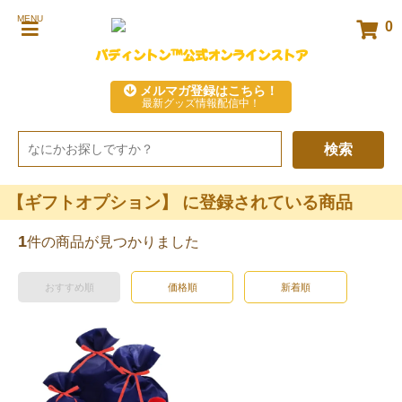
MENU
0
パディントン™公式オンラインストア
メルマガ登録はこちら！
最新グッズ情報配信中！
検索
【ギフトオプション】 に登録されている商品
1
件の商品が見つかりました
おすすめ順
価格順
新着順