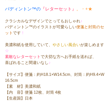
パディントン™の
『レターセット』
。・+★
クラシカルなデザインでとってもおしゃれ
♪
パディントン™のイラストが可愛らしい
便箋と封筒のセ
ット
です
！
美濃和紙を使用していて、
やさしい風合い
が楽しめます
☆
素敵なレターセット
で大切な方へお手紙を送れば、
喜ばれること間違いなし
♪
【サイズ】便箋：約H18.1×W14.5cm、封筒：約H9.4×W
16.5cm
【素 材】美濃和紙
【内 容】便箋 12枚、封筒 4枚
【生産国】日本