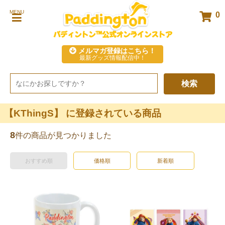
MENU
0
パディントン™公式オンラインストア
メルマガ登録はこちら！
最新グッズ情報配信中！
検索
【KThingS】 に登録されている商品
8
件の商品が見つかりました
おすすめ順
価格順
新着順