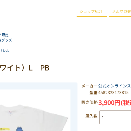
ショップ紹介
メルマガ登
ア限定
定グッズ
パレル
ワイト）L PB
メーカー
公式オンラインス
型番
4582328178815
3,900円(税
販売価格
購入数