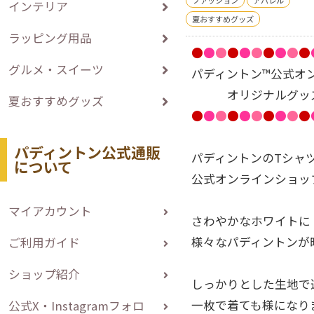
ファッション
アパレル
インテリア
夏おすすめグッズ
ラッピング用品
●
●
●
●
●
●
●
●
●
●
グルメ・スイーツ
パディントン™公式オ
オリジナルグッ
夏おすすめグッズ
●
●
●
●
●
●
●
●
●
●
パディントン公式通販
パディントンのTシャ
について
公式オンラインショッ
マイアカウント
さわやかなホワイトに
様々なパディントンが
ご利用ガイド
ショップ紹介
しっかりとした生地で
一枚で着ても様になり
公式X・Instagramフォロ