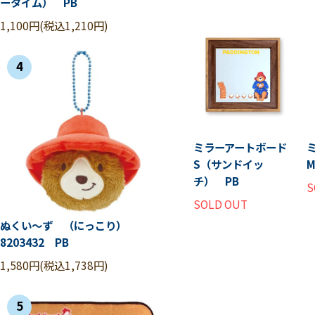
ータイム） PB
1,100円(税込1,210円)
4
ミラーアートボード
S（サンドイッ
チ） PB
S
SOLD OUT
ぬくい～ず （にっこり）
8203432 PB
1,580円(税込1,738円)
5