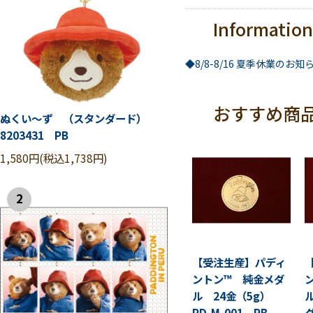
Information
◆8/8-8/16 夏季休業のお知
おすすめ商
ぬくい～ず （スタンダード）
8203431 PB
1,580円(税込1,738円)
2
【受注生産】パディ
ントン™ 純金メダ
ル 24金（5g）
PD-M-001 PB