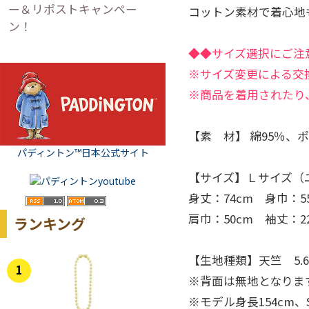
ー＆リポストキャンペー
コットン素材で着心地
ン！
◆◆サイズ選択にご注
※サイズ変更による交
※商品を着用されたり
【素 材】 綿95％、
パディントン™日本公式サイト
【サイズ】Ｌサイズ（
身丈：74cm 身巾：5
肩巾：50cm 袖丈：2
ランキング
【生地種類】天竺 5.
1
※背面は無地となりま
※モデル身長154cm