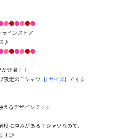
●
●
●
●
●
●
●
ンラインストア
ズ♪
●
●
●
●
●
●
●
ツが登場！！
プ限定のＴシャツ
【Lサイズ】
です☆
映えるデザインです☆
適度に厚みがあるＴシャツなので、
ます◎