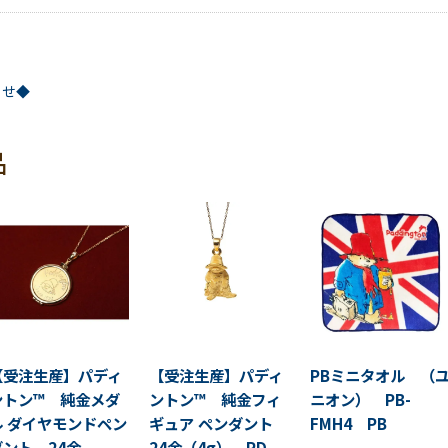
らせ◆
品
【受注生産】パディ
【受注生産】パディ
PBミニタオル （
ントン™ 純金メダ
ントン™ 純金フィ
ニオン） PB-
ル ダイヤモンドペン
ギュア ペンダント
FMH4 PB
ダント 24金
24金（4g） PD-