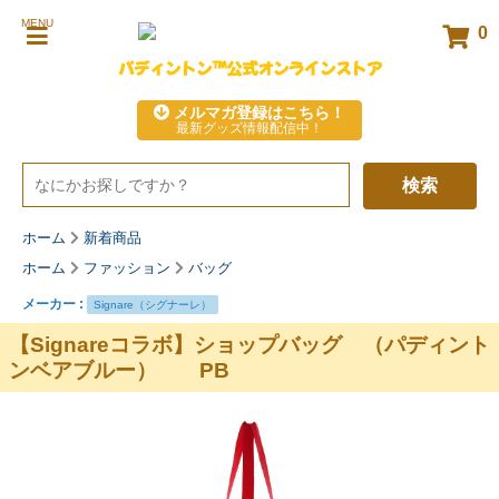
MENU
0
パディントン™公式オンラインストア
メルマガ登録はこちら！
最新グッズ情報配信中！
検索
ホーム
新着商品
ホーム
ファッション
バッグ
メーカー :
Signare（シグナーレ）
【Signareコラボ】ショップバッグ （パディント
ンベアブルー） PB