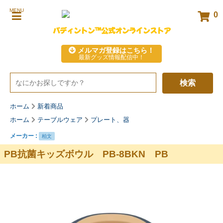
MENU
0
パディントン™公式オンラインストア
メルマガ登録はこちら！
最新グッズ情報配信中！
検索
ホーム
新着商品
ホーム
テーブルウェア
プレート、器
メーカー :
柏文
PB抗菌キッズボウル PB-8BKN PB