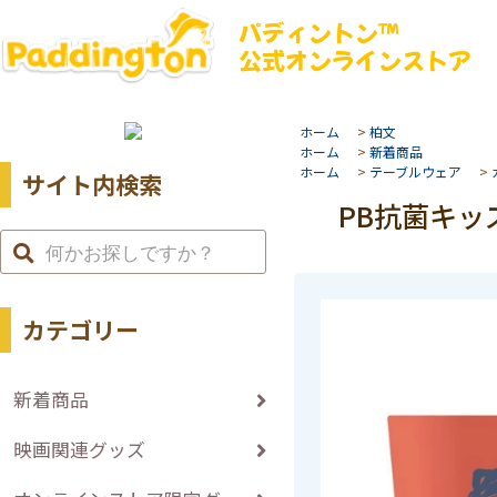
パディントン™
公式オンラインストア
ホーム
>
柏文
ホーム
>
新着商品
ホーム
>
テーブルウェア
>
サイト内検索
PB抗菌キッズ
カテゴリー
新着商品
映画関連グッズ