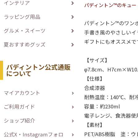
インテリア
パディントン™のキュー
ラッピング用品
パディントン™のワン
グルメ・スイーツ
手書き風のやさしいイ
ギフトにもオススメで
夏おすすめグッズ
【サイズ】
パディントン公式通販
φ7.8cm、H7cm×W
について
【仕様】
合成漆器
マイアカウント
耐熱温度：140℃、耐冷
容量：約230ml
ご利用ガイド
電子レンジ、食洗器使
ショップ紹介
【素材】
PET/ABS樹脂 塗
公式X・Instagramフォロ