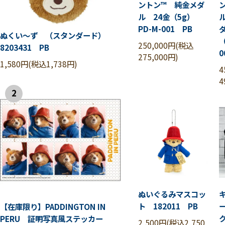
ントン™ 純金メダ
ル 24金（5g）
PD-M-001 PB
ぬくい～ず （スタンダード）
（
250,000円(税込
8203431 PB
0
275,000円)
1,580円(税込1,738円)
4
4
2
ぬいぐるみマスコッ
ト 182011 PB
【在庫限り】PADDINGTON IN
PERU 証明写真風ステッカー
2,500円(税込2,750