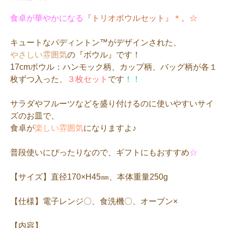
食卓が華やかになる
『トリオボウルセット』
＊。☆
キュートなパディントン™がデザインされた、
やさしい雰囲気
の『ボウル』です！
17cmボウル：ハンモック柄、カップ柄、バッグ柄が各１
枚ずつ入った、
３枚セット
です
！！
サラダやフルーツなどを盛り付けるのに使いやすいサイ
ズのお皿で、
食卓が
楽しい雰囲気
になりますよ♪
普段使いにぴったりなので、ギフトにもおすすめ
☆
【サイズ】直径170×H45㎜、本体重量250g
【仕様】電子レンジ〇、食洗機〇、オーブン×
【内容】