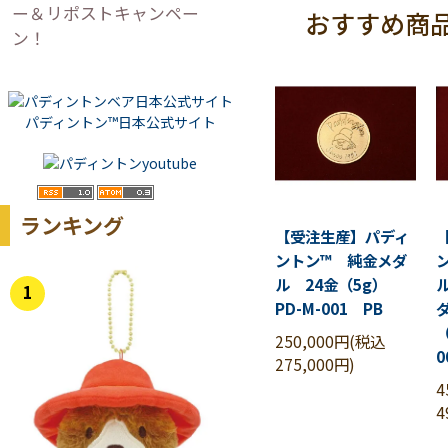
ー＆リポストキャンペー
おすすめ商
ン！
パディントン™日本公式サイト
ランキング
【受注生産】パディ
ントン™ 純金メダ
ル 24金（5g）
1
PD-M-001 PB
（
250,000円(税込
0
275,000円)
4
4