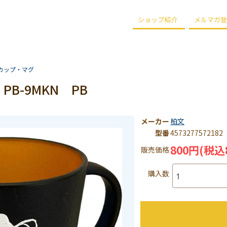
ショップ紹介
メルマガ登
カップ・マグ
B-9MKN PB
メーカー
柏文
型番
4573277572182
800円(税込
販売価格
購入数